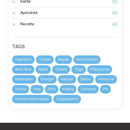
Santé
(5)
Ayurvéda
(4)
Recette
(4)
TAGS
Digestion
Tisane
Repas
Alimentation
Bien-être
Sport
Chakra
Yoga
Pranayama
Méditation
Énergie
Naturel
Détox
Hormone
Dosha
Vata
Pitta
Kapha
Sommeil
PN
Pervers narcissique
Organisation