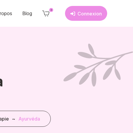
0
ropos
Blog
Connexion
a
apie
~
Ayurvéda