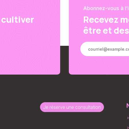
Abonnez-vous à l’i
cultiver
Recevez me
être et de
Je réserve une consultation