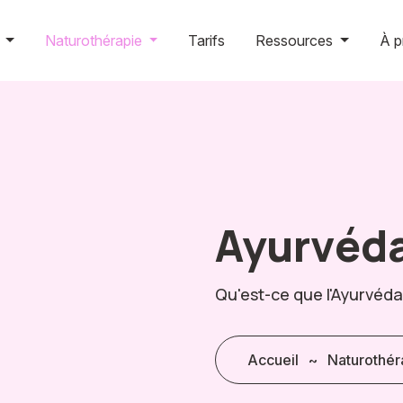
g
Naturothérapie
Tarifs
Ressources
À p
Ayurvéd
Qu'est-ce que l'Ayurvéda
Accueil
~
Naturothér