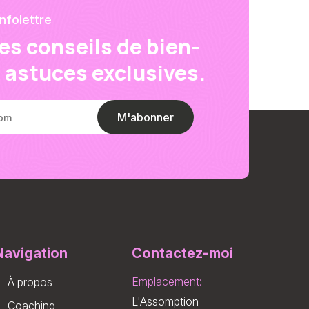
nfolettre
s conseils de bien-
s astuces exclusives.
M'abonner
Navigation
Contactez-moi
Emplacement:
À propos
L'Assomption
Coaching